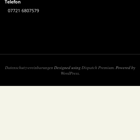
Telefon
07721 6807579
Datenschutzvereinbarungen
Designed using
Dispatch Premium
. Powered by
WordPress
.