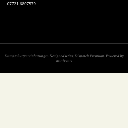
07721 6807579
Datenschutzvereinbarungen
Designed using
Dispatch Premium
. Powered by
WordPress
.