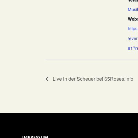
Musi
Webs
http
/eve
81?r
Live in der Scheuer bei 65Roses.info
IMPRESSUM