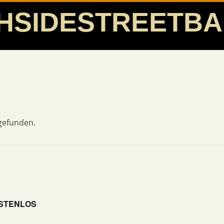
HSIDESTREETB
tgefunden.
STENLOS