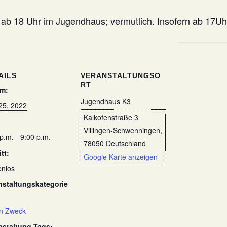
l ab 18 Uhr im Jugendhaus; vermutlich. Insofern ab 17Uh
AILS
VERANSTALTUNGSO
RT
m:
Jugendhaus K3
25, 2022
Kalkofenstraße 3
Villingen-Schwenningen
,
p.m. - 9:00 p.m.
78050
Deutschland
itt:
Google Karte anzeigen
enlos
nstaltungskategorie
n Zweck
nstaltung-Tags: