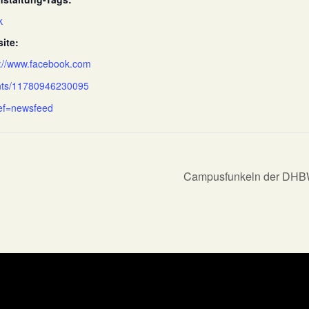
k
ite:
s://www.facebook.com
nts/11780946230095
ef=newsfeed
Campusfunkeln der DHBW